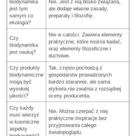
biodynamika
Nie. Jest z nią blisko związana,
jest tym
ale dodaje własne zasady,
samym co
preparaty i filozofię.
ekologia?
Nie w całości. Zawiera elementy
Czy
praktyczne, które można badać,
biodynamika
oraz elementy filozoficzne i
jest nauką?
duchowe.
Czy produkty
Tak, często pochodzą z
biodynamiczne
gospodarstw prowadzonych
mogą być
bardzo starannie, ale sama
wysokiej
etykieta nie zwalnia z rozsądnej
jakości?
oceny producenta.
Czy każdy
Nie. Można czerpać z niej
musi wierzyć
praktyczne inspiracje bez
w kosmiczne
przyjmowania całego
aspekty
światopoglądu.
biodynamiki?