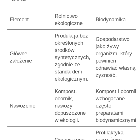
Rolnictwo
Element
Biodynamika
ekologiczne
Produkcja bez
Gospodarstwo
określonych
jako żywy
środków
Główne
organizm, który
syntetycznych,
założenie
powinien
zgodnie ze
odnawiać własną
standardem
żyzność.
ekologicznym.
Kompost,
Kompost i obornik
obornik,
wzbogacane
Nawożenie
nawozy
często
dopuszczone
preparatami
w ekologii.
biodynamicznymi.
Profilaktyka
Ograniczone
przez żywą