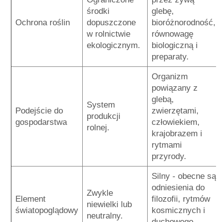
środki
glebę,
Ochrona roślin
dopuszczone
bioróżnorodność,
w rolnictwie
równowagę
ekologicznym.
biologiczną i
preparaty.
Organizm
powiązany z
glebą,
System
Podejście do
zwierzętami,
produkcji
gospodarstwa
człowiekiem,
rolnej.
krajobrazem i
rytmami
przyrody.
Silny - obecne są
odniesienia do
Zwykle
Element
filozofii, rytmów
niewielki lub
światopoglądowy
kosmicznych i
neutralny.
duchowego