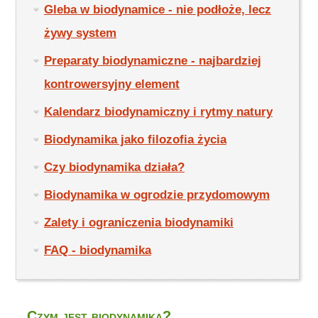
Gleba w biodynamice - nie podłoże, lecz
żywy system
Preparaty biodynamiczne - najbardziej
kontrowersyjny element
Kalendarz biodynamiczny i rytmy natury
Biodynamika jako filozofia życia
Czy biodynamika działa?
Biodynamika w ogrodzie przydomowym
Zalety i ograniczenia biodynamiki
FAQ - biodynamika
Czym jest biodynamika?